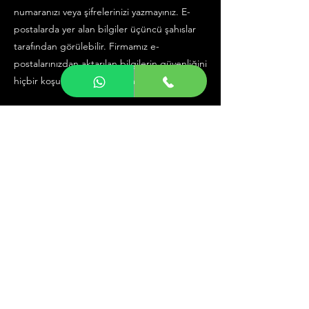
numaranızı veya şifrelerinizi yazmayınız. E-
postalarda yer alan bilgiler üçüncü şahıslar
tarafından görülebilir. Firmamız e-
postalarınızdan aktarılan bilgilerin güvenliğini
hiçbir koşulda garanti edemez.
TARAYICI ÇEREZLERİ
Firmamız, mağazamızı ziyaret eden
kullanıcılar ve kullanıcıların web sitesini
kullanımı hakkındaki bilgileri teknik bir
iletişim dosyası (Çerez-Cookie) kullanarak
elde edebilir. Bahsi geçen teknik iletişim
dosyaları, ana bellekte saklanmak üzere bir
internet sitesinin kullanıcının tarayıcısına
(browser) gönderdiği küçük metin
dosyalarıdır. Teknik iletişim dosyası site
hakkında durum ve tercihleri saklayarak