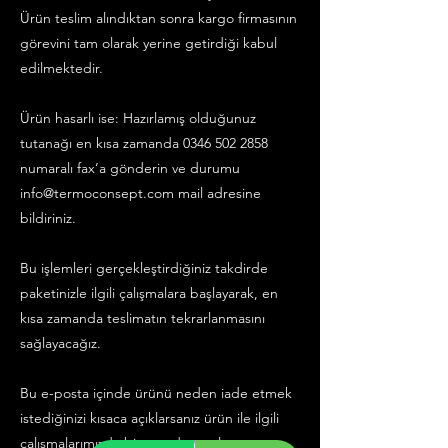
Ürün teslim alındıktan sonra kargo firmasının
görevini tam olarak yerine getirdiği kabul
edilmektedir.
Ürün hasarlı ise: Hazırlamış olduğunuz
tutanağı en kısa zamanda
0346 502 2858
numaralı fax’a gönderin ve durumu
info@termoconsept.com
mail adresine
bildiriniz.
Bu işlemleri gerçekleştirdiğiniz takdirde
paketinizle ilgili çalışmalara başlayarak, en
kısa zamanda teslimatın tekrarlanmasını
sağlayacağız.
Bu e-posta içinde ürünü neden iade etmek
istediğinizi kısaca açıklarsanız ürün ile ilgili
çalışmalarımızda bize yardımcı olmuş