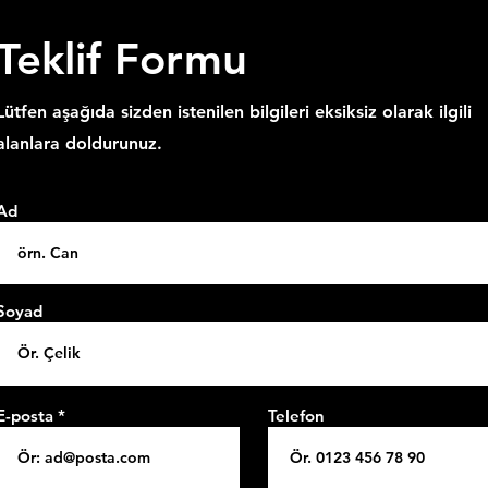
Teklif Formu
Lütfen
aşağ
ıd
a
sizden istenil
en bilgileri eksiksiz olarak ilgili
alanlara doldurunuz.
Ad
Soyad
E-posta
Telefon