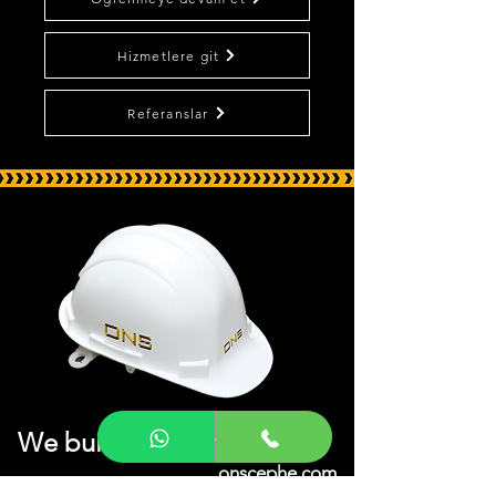
Hizmetlere git
Referanslar
We build
your
dream
onscephe.com