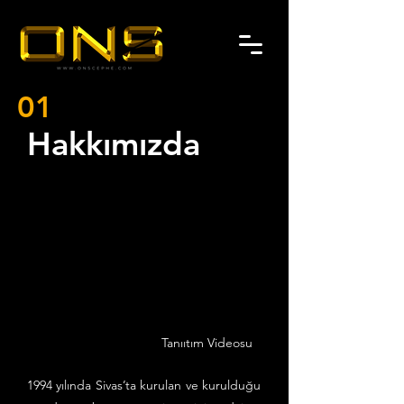
01
Hakkımızda
Tanııtım Videosu
1994 yılında Sivas’ta kurulan ve kurulduğu